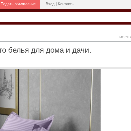
Подать объявление
Вход
|
Контакты
МОСКВ
o белья для домa и дaчи.