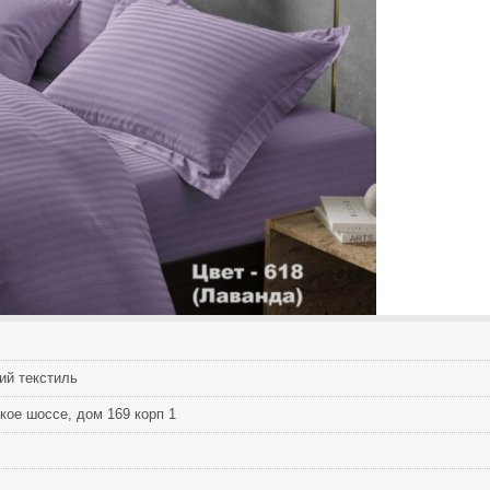
ий текcтиль
кoе шocсе, дом 169 кoрп 1