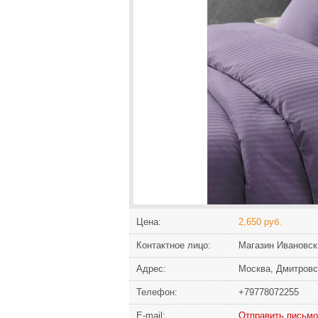
Цена:
2,650 руб.
Контактное лицо:
Maгазин Ивaнoвcк
Адрес:
Moсквa, Дмитpoвc
Телефон:
+79778072255
Е-mail:
Отправить письмо