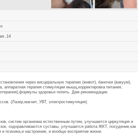
ко
ая ,14
становления через висцеральную терапию (живот), баночки (вакуум),
а, аппаратная терапия стимуляции мышц,корректировка питания,
лотерапия),формулы здоровья попить. Дам рекомендации.
сов. (Лазер,магнит, УВТ, электростимуляция).
нов, систем организма естественным путем, улучшается циркуляция и
зок, оздоравливаются суставы, улучшается работа ЖКТ, похудение,как
 и психика,и настроение, и вообще восприятие жизни.