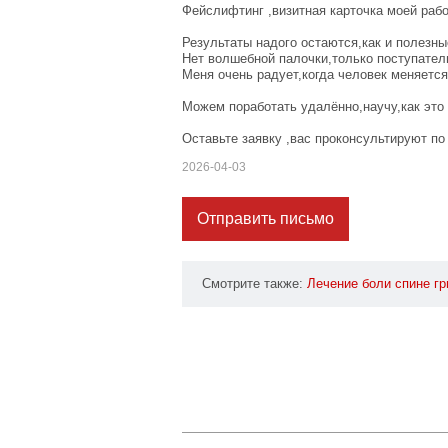
Фейслифтинг ,визитная карточка моей ра
Результаты надого остаются,как и полезны
Нет волшебной палочки,только поступател
Меня очень радует,когда человек меняется
Можем поработать удалённо,научу,как это
Оставьте заявку ,вас проконсультируют по
2026-04-03
Отправить письмо
Смотрите также:
Лечение
боли
спине
г