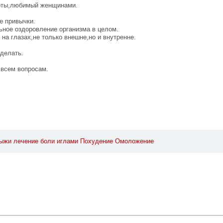
боты,любимый женщинами.
е привычки.
ьное оздоровление организма в целом.
 на глазах,не только внешне,но и внутренне.
 делать.
 всем вопросам.
рыжи
лечение
боли
иглами
Похудение
Омоложение