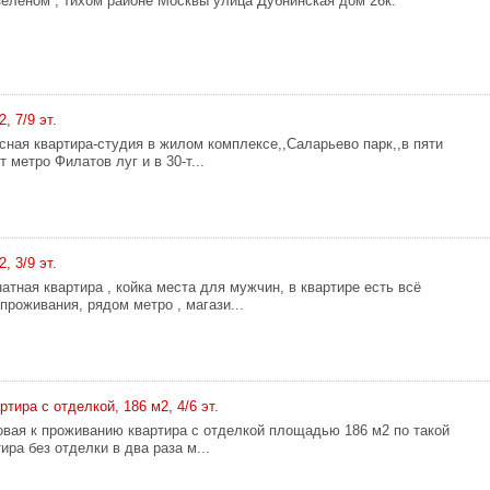
зеленом , тихом районе Москвы улица Дубнинская дом 26к.
, 7/9 эт.
сная квартира-студия в жилом комплексе,,Саларьево парк,,в пяти
 метро Филатов луг и в 30-т...
, 3/9 эт.
тная квартира , койка места для мужчин, в квартире есть всё
проживания, рядом метро , магази...
ртира с отделкой, 186 м2, 4/6 эт.
овая к проживанию квартира с отделкой площадью 186 м2 по такой
тира без отделки в два раза м...