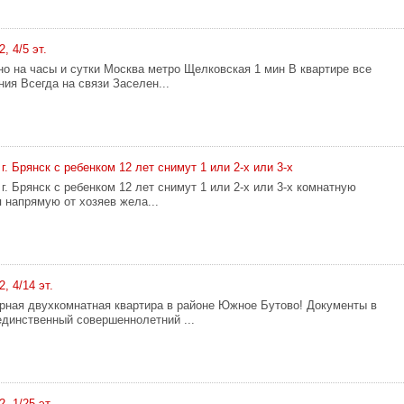
, 4/5 эт.
но на часы и сутки Москва метро Щелковская 1 мин В квартире все
ия Всегда на связи Заселен...
 г. Брянск с ребенком 12 лет снимут 1 или 2-х или 3-х
 г. Брянск с ребенком 12 лет снимут 1 или 2-х или 3-х комнатную
 напрямую от хозяев жела...
2, 4/14 эт.
рная двухкомнатная квартира в районе Южное Бутово! Документы в
единственный совершеннолетний ...
2, 1/25 эт.