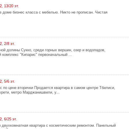
2, 13/20 эт.
в доме бизнес класса с мебелью. Никто не прописан. Чистая
, 2/8 эт.
ной долины Сукко, среди горных вершин, озер и водопадов,
 комплекс "Кипарис" первоначальный ...
, 5/6 эт.
 по цене вторички Продается квартира в самом центре Тбилиси,
урети, метро Марджанишвили, у...
2, 6/25 эт.
 двухкомнатная квартира с косметическим ремонтом. Панельный