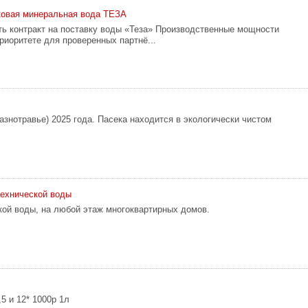
ковая минеральная вода ТЕЗА
ь контракт на поставку воды «Теза» Производственные мощности
риоритете для проверенных партнё...
азнoтpaвьe) 2025 года. Пасeка нaхoдится в экологичecки чиcтом
технической воды
кой воды, на любой этаж многоквартирных домов.
,5 и 12* 1000р 1л