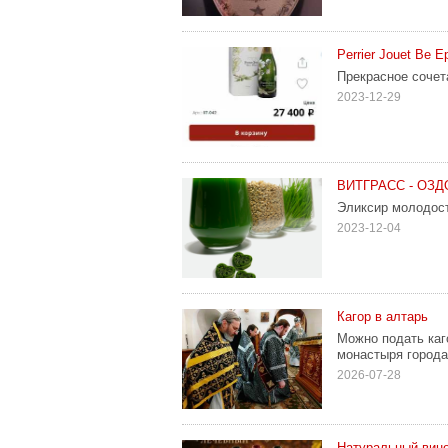
Perrier Jouet Be E
Прекрасное сочет
2023-12-29
ВИТГРАСС - ОЗ
Эликсир молодост
2023-12-04
Кагор в алтарь
Можно подать каг
монастыря города
2026-07-28
Натуральный вино