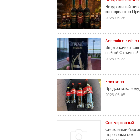
Натуральный вино
консервантов При
2026-06-28
Adrenaline rush о
Ищете качественн
выбор! Отличный 
2026-05-22
Кока кола
Продам кока колу, 
2026-05-05
Сок Березовый
Свежайший берёзо
Берёзовый сок — в