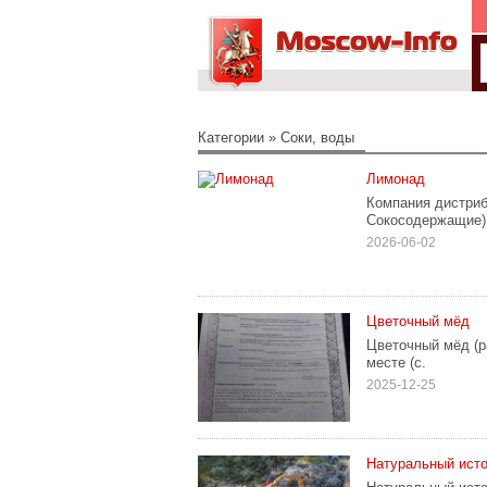
Категории
»
Соки, воды
Лимонад
Компания дистриб
Сокосодержащие) 
2026-06-02
Цветoчный мёд
Цветoчный мёд (р
мecтe (c.
2025-12-25
Натуральный источ