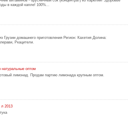
чник витаминов - брусничный сок (концентрат) из Карелии! Здоровье
оды в каждой капле! 100%...
из Грузии домашнего приготовления Регион: Кахетия Долина:
перави, Ркацители.
 натуральные оптом
фтовый лимонад. Продам партию лимонада крупным оптом.
 л 2013
тука