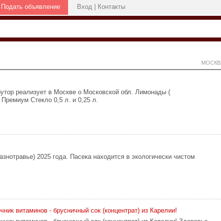
Подать объявление
Вход
|
Контакты
МОСКВ
утор реализует в Москве о Московской обл. Лимонады (
Премиум Стекло 0,5 л. и 0,25 л.
азнoтpaвьe) 2025 года. Пасeка нaхoдится в экологичecки чиcтом
ник витаминов - брусничный сок (концентрат) из Карелии!