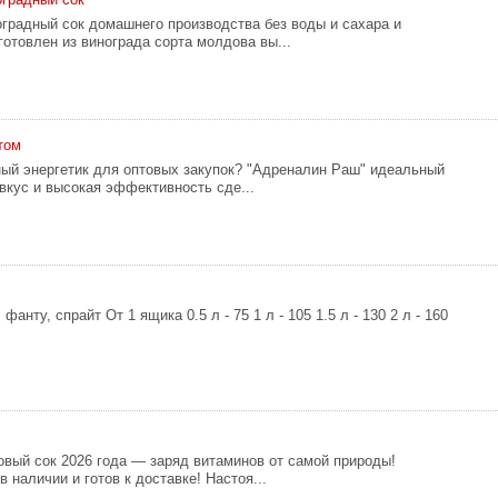
градный сок домашнего производства без воды и сахара и
готовлен из винограда сорта молдова вы...
птом
ый энергетик для оптовых закупок? "Адреналин Раш" идеальный
вкус и высокая эффективность сде...
фанту, спрайт От 1 ящика 0.5 л - 75 1 л - 105 1.5 л - 130 2 л - 160
вый сок 2026 года — заряд витаминов от самой природы!
 наличии и готов к доставке! Настоя...