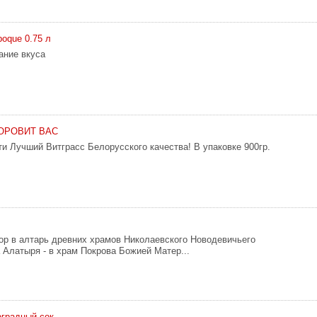
poque 0.75 л
ание вкуса
ДОРОВИТ ВАС
и Лучший Витграсс Белорусского качества! В упаковке 900гр.
ор в алтарь древних храмов Николаевского Новодевичьего
 Алатыря - в храм Покрова Божией Матер...
градный сок