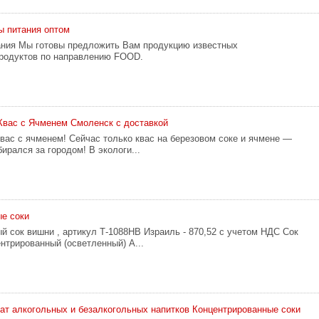
ы питания оптом
ания Мы готовы предложить Вам продукцию известных
родуктов по направлению FOOD.
Квас с Ячменем Смоленск с доставкой
квас с ячменем! Сейчас только квас на березовом соке и ячмене —
ирался за городом! В экологи...
е соки
й сок вишни , артикул Т-1088НВ Израиль - 870,52 с учетом НДС Сок
нтрированный (осветленный) А...
ат алкогольных и безалкогольных напитков Концентрированные соки