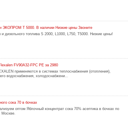
и ЭКОПРОМ Т 5000. В наличии Низкие цены Звоните
и дизельного топлива S 2000, L1000, L750, Т5000. Низкие цены!
Flexalen FV90A32-FPC PE за 2980
XALEN применяются в системах теплоснабжения (отопления),
чего водоснабжения, холодоснабжени...
ого сока 70 в бочках
ализуем оптом Яблочный концентрат сока 70% асептика в бочках по
в Москве.