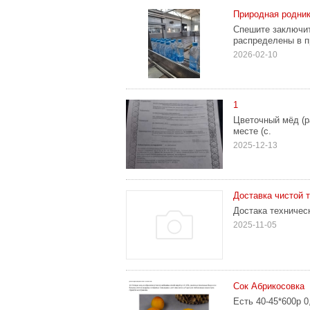
Природная родни
Спешите заключит
распределены в п
2026-02-10
1
Цветoчный мёд (р
мecтe (c.
2025-12-13
Доставка чистой 
Достака техничес
2025-11-05
Сок Абрикосовка
Есть 40-45*600р 0