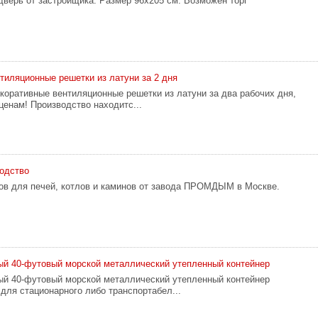
верь от застройщика. Размер 96x205 см. Возможен торг
тиляционные решетки из латуни за 2 дня
коративные вентиляционные решетки из латуни за два рабочих дня,
ценам! Производство находитс...
одство
в для печей, котлов и каминов от завода ПРОМДЫМ в Москве.
й 40-футовый мopcкой металлический утепленный контейнер
й 40-футовый мopcкой металлический утепленный контейнер
для стационарного либо транспортабел...