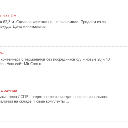
я 6х2,3 м
а 62,3 м. Сделано капитально, не экономили. Продаём из-за
некуда. Цена минимальная.
еры
контейнера с терминалов без посредников б/у и новые 20 и 40
н Наш сайт Mir-Cont.ru
са рамные
ьные леса ЛСПР - надежное решение для профессионального
наличии на складе: Новые комплекты ...