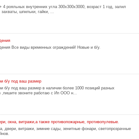
+ 4 рояльных внутренних угла 300х300х3000, возраст 1 год, залил
 захваты, шпильки, гайки, ...
дения
ения Все виды временных ограждений! Новые и б/у.
и б/у под ваш размер
и б/у под ваш размер в наличии более 1000 позиций разных
 ,пишите звоните работаю с Ип ООО н...
и, окна, витражи,а также противопожарные, противопулевые.
, двери, витражи, зимние сады, зенитные фонари, светопрозрачные
йнов.