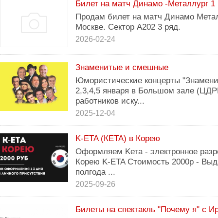
Билет на матч Динамо -Металлург 1
Продам билет на матч Динамо Металл
Москве. Сектор А202 3 ряд.
2026-02-24
Знаменитые и смешные
Юмористические концерты "Знамени
2,3,4,5 января в Большом зале (ЦД
работников иску...
2025-12-04
K-ETA (КЕТА) в Корею
Оформляем Kета - электронное раз
Корею K-ETA Стоимость 2000р - Выда
полгода ...
2025-09-26
Билеты на спектакль "Почему я" с И