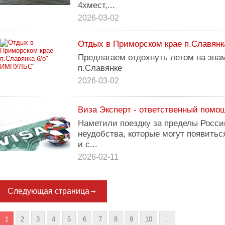
4хмест,...
2026-03-02
Отдых в Приморском крае п.Славян
Предлагаем отдохнуть летом на зна
п.Славянке
2026-03-02
Виза Эксперт - ответственный помо
Наметили поездку за пределы Росси
неудобства, которые могут появить
и с...
2026-02-11
Следующая страница
1
2
3
4
5
6
7
8
9
10
...