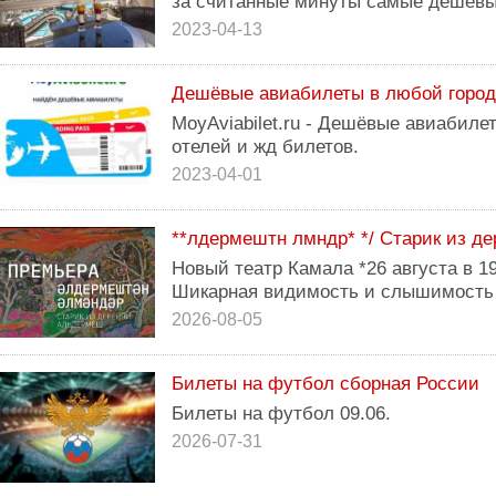
за считанные минуты самые дешевы
2023-04-13
Дешёвые авиабилеты в любой город
MoyAviabilet.ru - Дешёвые авиабил
отелей и жд билетов.
2023-04-01
**лдермештн лмндр* */ Старик из д
Новый театр Камала *26 августа в 19
Шикарная видимость и слышимость В 
2026-08-05
Билеты на футбол сборная России
Билеты на футбол 09.06.
2026-07-31